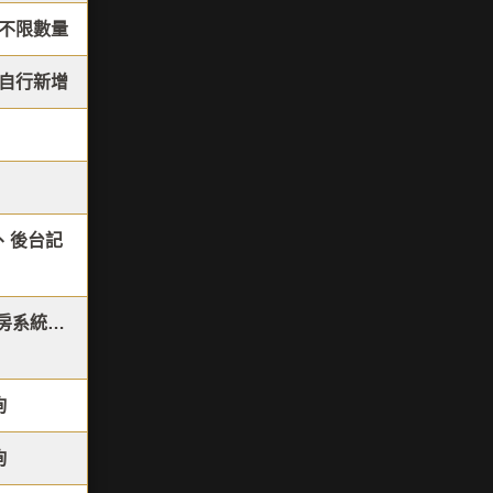
不限數量
自行新增
、後台記
訂房系統…
詢
詢