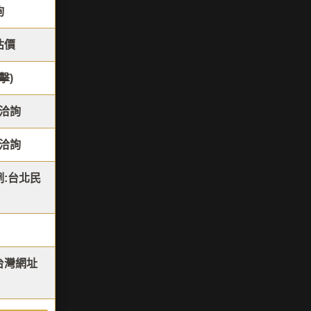
詢
估價
擊)
洽詢
洽詢
:台北民
或台灣網址