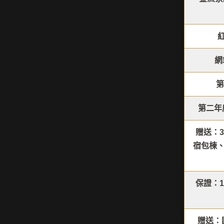
網
第
第二年廣
贈送：3
宿包棟
保證：1
贈送：國