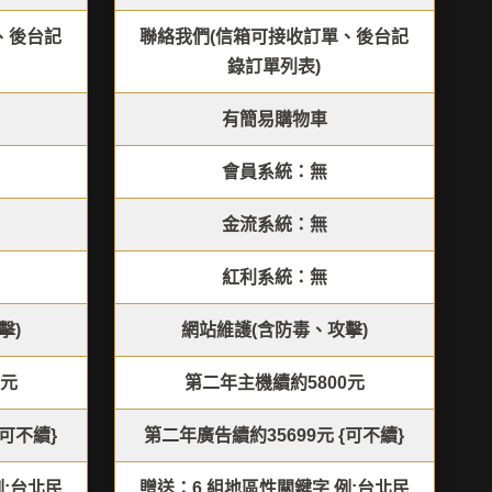
、後台記
聯絡我們(信箱可接收訂單、後台記
錄訂單列表)
有簡易購物車
會員系統：無
金流系統：無
紅利系統：無
擊)
網站維護(含防毒、攻擊)
0元
第二年主機續約5800元
{可不續}
第二年廣告續約35699元 {可不續}
例:台北民
贈送：6 組地區性關鍵字 例:台北民